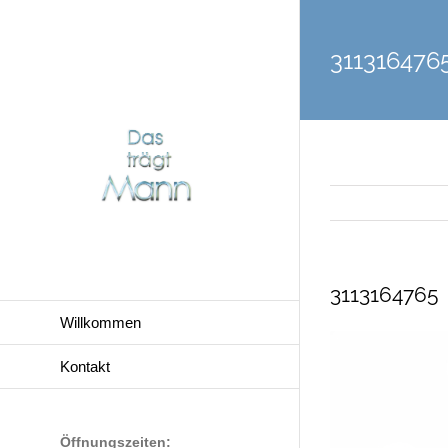
Zum
Inhalt
311316476
springen
3113164765
Willkommen
Kontakt
Öffnungszeiten: